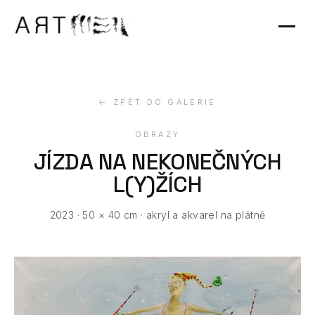
Výstavy
Kontakt
← ZPĚT DO GALERIE
OBRAZY
JÍZDA NA NEKONEČNÝCH
L(Y)ŽÍCH
2023 · 50 × 40 cm · akryl a akvarel na plátně