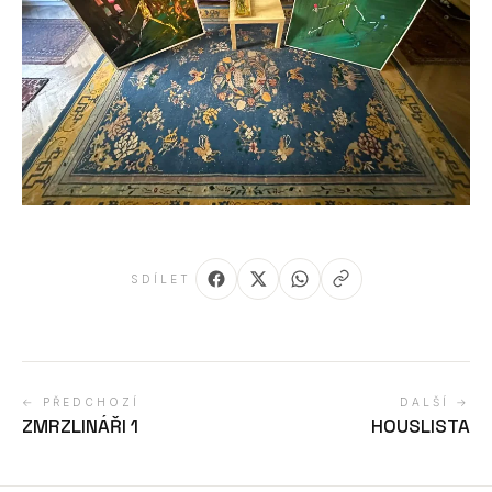
SDÍLET
← PŘEDCHOZÍ
DALŠÍ →
ZMRZLINÁŘI 1
HOUSLISTA