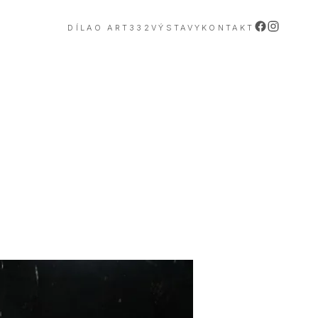
DÍLA
O ART332
VÝSTAVY
KONTAKT