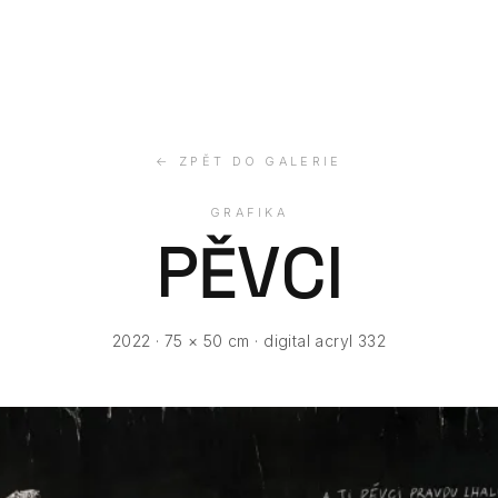
← ZPĚT DO GALERIE
GRAFIKA
PĚVCI
2022 · 75 × 50 cm · digital acryl 332