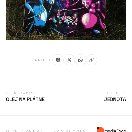
SDÍLET
← PŘEDCHOZÍ
DALŠÍ →
OLEJ NA PLÁTNĚ
JEDNOTA
media
F
ace
© 2026 ART 332 — JAN HOMOLA