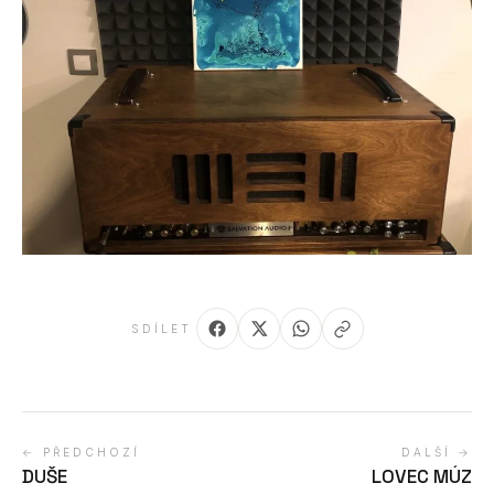
SDÍLET
← PŘEDCHOZÍ
DALŠÍ →
DUŠE
LOVEC MÚZ