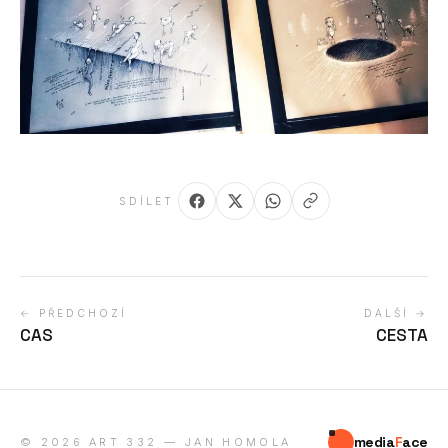
SDÍLET
← PŘEDCHOZÍ
DALŠÍ →
CAS
CESTA
media
F
ace
© 2026 ART 332 — JAN HOMOLA