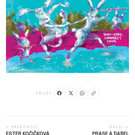
SDÍLET
← PŘEDCHOZÍ
DALŠÍ →
ESTER KOČIČKOVÁ
PRASE A DABEL